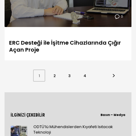
0
ERC Desteği ile İşitme Cihazlarında Çığır
Açan Proje
2
3
4
1
İLGİNİZİ ÇEKEBİLİR
Basın – Medya
ODTÜ’lü Mühendislerden Kıyafeti Isıtacak
Teknoloji