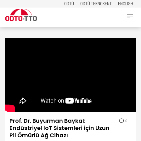
ODTÜ
ODTÜ TEKNOKENT
ENGLISH
Prof. Dr. Buyurman Baykal:
0
Endüstriyel IoT Sistemleri için Uzun
Pil Ömürlü Ağ Cihazı