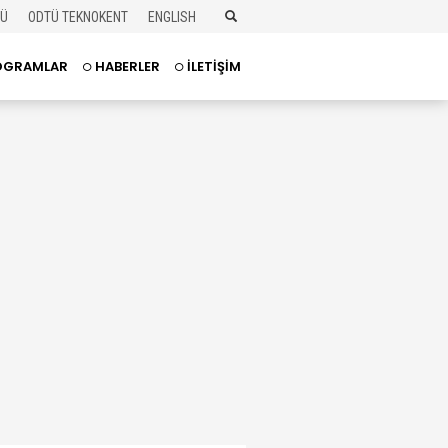
TÜ
ODTÜ TEKNOKENT
ENGLISH
OGRAMLAR
HABERLER
İLETİŞİM